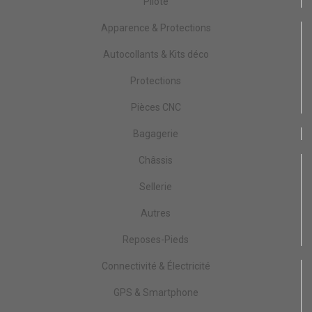
Pilote
Apparence & Protections
Autocollants & Kits déco
Protections
Pièces CNC
Bagagerie
Châssis
Sellerie
Autres
Reposes-Pieds
Connectivité & Électricité
GPS & Smartphone