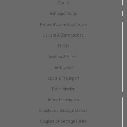
Divers
Échappements
Pièces d'Usure & Entretien
Leviers & Commandes
Freins
Moteur & Filtres
Nettoyants
Outils & Transport
Transmission
Infos Techniques
Couples de Serrage Moteur
Couples de Serrage Cadre