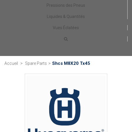
Pressions des Pneus
Liquides & Quantités
Vues Éclatées
Shcs M8X20 Tx45
Accueil
>
Spare Parts
>