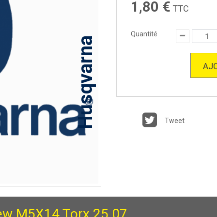
1,80 €
TTC
Quantité
Husqvarna
AJO
Tweet
ew M5X14 Torx 25 07