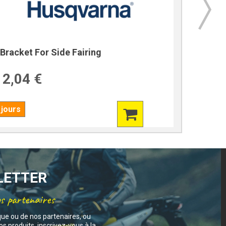
Bracket For Side Fairing
Bracket
2,04 €
39,7
 jours
7 jours
SLETTER
os partenaires
que ou de nos partenaires, ou
s produits, inscrivez-vous à la