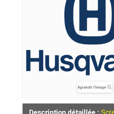
Agrandir l'image
Description détaillée :
Scr