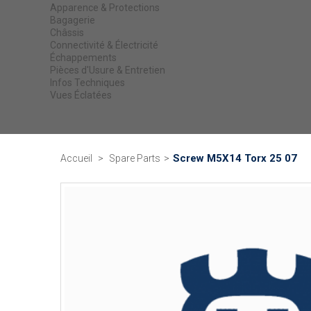
Apparence & Protections
Bagagerie
Châssis
Connectivité & Électricité
Échappements
Pièces d'Usure & Entretien
Infos Techniques
Vues Éclatées
Screw M5X14 Torx 25 07
Accueil
>
Spare Parts
>