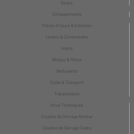
Divers
Échappements
Pièces d'Usure & Entretien
Leviers & Commandes
Freins
Moteur & Filtres
Nettoyants
Outils & Transport
Transmission
Infos Techniques
Couples de Serrage Moteur
Couples de Serrage Cadre