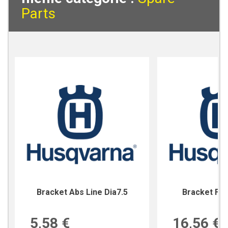
Parts
Bracket Abs Line Dia7.5
Bracket For
5,58 €
16,56 €