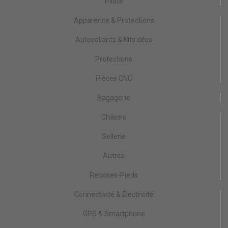
Pilote
Apparence & Protections
Autocollants & Kits déco
Protections
Pièces CNC
Bagagerie
Châssis
Sellerie
Autres
Reposes-Pieds
Connectivité & Électricité
GPS & Smartphone