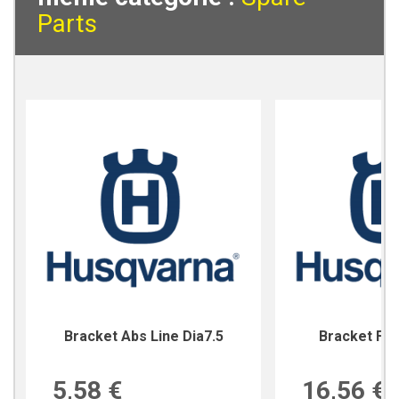
Parts
Bracket Abs Line Dia7.5
Bracket For
5,58 €
16,56 €