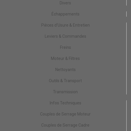
Divers
Échappements
Pièces d'Usure & Entretien
Leviers & Commandes
Freins
Moteur & Filtres
Nettoyants
Outils & Transport
Transmission
Infos Techniques
Couples de Serrage Moteur
Couples de Serrage Cadre