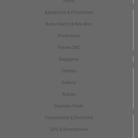
Pilote
Apparence & Protections
Autocollants & Kits déco
Protections
Pièces CNC
Bagagerie
Châssis
Sellerie
Autres
Reposes-Pieds
Connectivité & Électricité
GPS & Smartphone