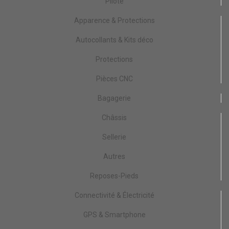
Pilote
Apparence & Protections
Autocollants & Kits déco
Protections
Pièces CNC
Bagagerie
Châssis
Sellerie
Autres
Reposes-Pieds
Connectivité & Électricité
GPS & Smartphone