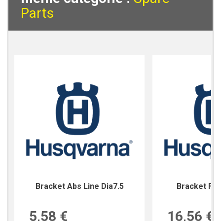
Parts
Bracket Abs Line Dia7.5
Bracket For
5,58 €
16,56 €