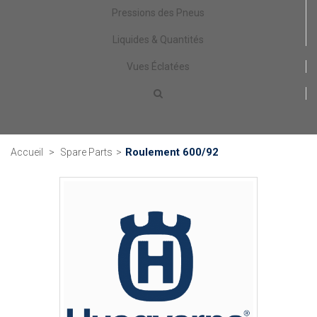
Pressions des Pneus
Liquides & Quantités
Vues Éclatées
Roulement 600/92
Accueil
>
Spare Parts
>