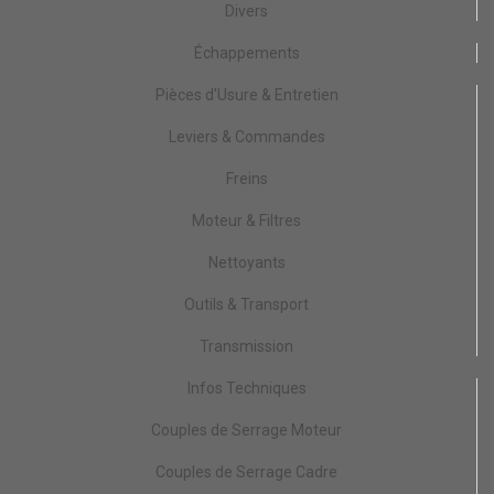
Divers
Échappements
Pièces d'Usure & Entretien
Leviers & Commandes
Freins
Moteur & Filtres
Nettoyants
Outils & Transport
Transmission
Infos Techniques
Couples de Serrage Moteur
Couples de Serrage Cadre