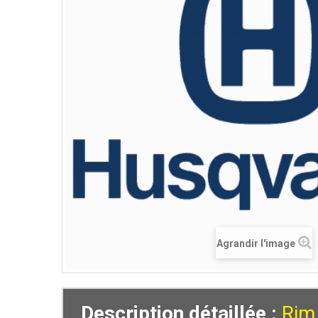
Agrandir l'image
Description détaillée :
Rim