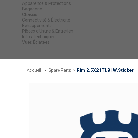
Apparence & Protections
Bagagerie
Châssis
Connectivité & Électricité
Échappements
Pièces d'Usure & Entretien
Infos Techniques
Vues Éclatées
Rim 2.5X21Tl.Bl.W.Sticker
Accueil
>
Spare Parts
>