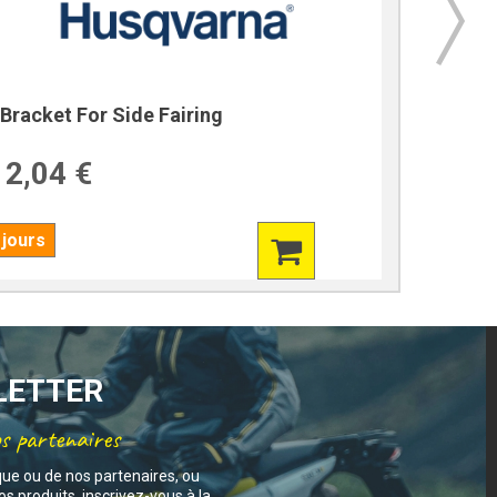
Bracket For Side Fairing
Bracket
2,04 €
39,7
 jours
7 jours
SLETTER
os partenaires
que ou de nos partenaires, ou
s produits, inscrivez-vous à la