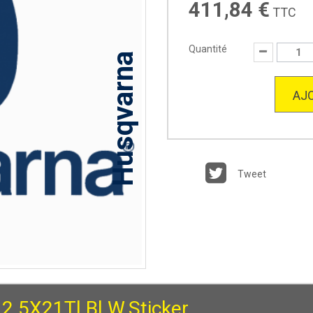
411,84 €
TTC
Quantité
Husqvarna
AJO
Tweet
 2.5X21Tl.Bl.W.Sticker