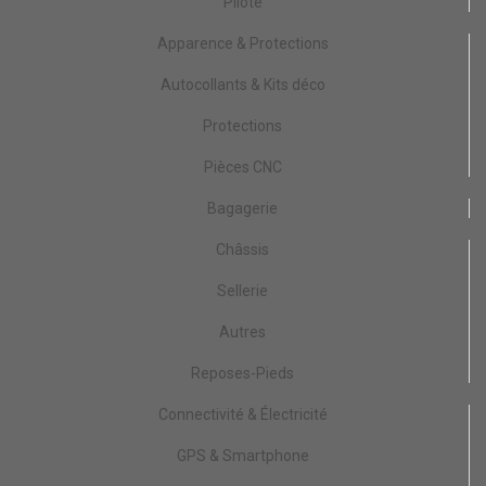
Pilote
Apparence & Protections
Autocollants & Kits déco
Protections
Pièces CNC
Bagagerie
Châssis
Sellerie
Autres
Reposes-Pieds
Connectivité & Électricité
GPS & Smartphone