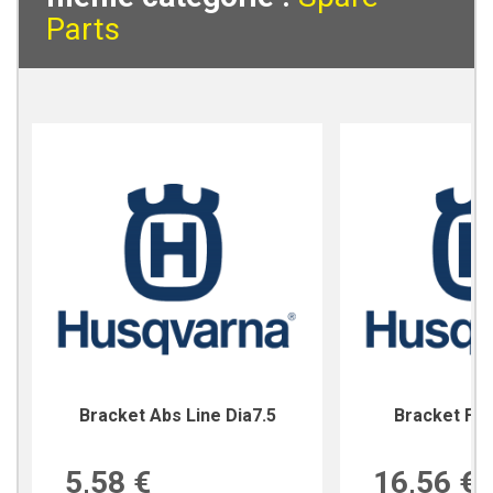
Parts
Bracket Abs Line Dia7.5
Bracket For
5,58 €
16,56 €