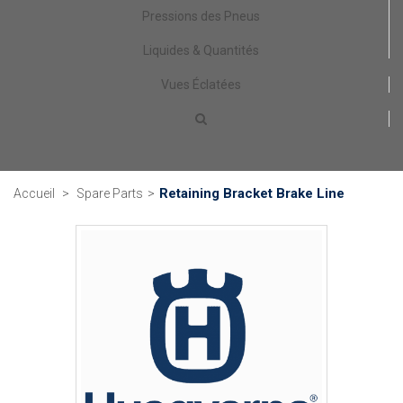
Pressions des Pneus
Liquides & Quantités
Vues Éclatées
Retaining Bracket Brake Line
Accueil
>
Spare Parts
>