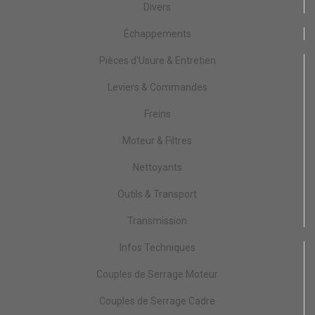
Divers
Échappements
Pièces d'Usure & Entretien
Leviers & Commandes
Freins
Moteur & Filtres
Nettoyants
Outils & Transport
Transmission
Infos Techniques
Couples de Serrage Moteur
Couples de Serrage Cadre