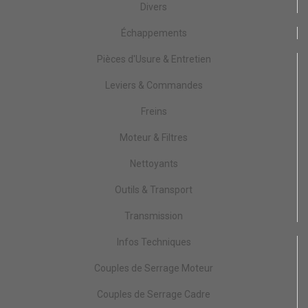
Divers
Échappements
Pièces d'Usure & Entretien
Leviers & Commandes
Freins
Moteur & Filtres
Nettoyants
Outils & Transport
Transmission
Infos Techniques
Couples de Serrage Moteur
Couples de Serrage Cadre