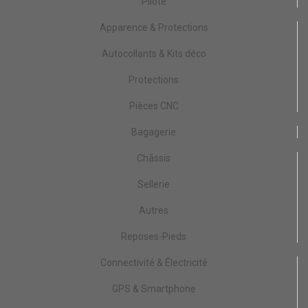
Pilote
Apparence & Protections
Autocollants & Kits déco
Protections
Pièces CNC
Bagagerie
Châssis
Sellerie
Autres
Reposes-Pieds
Connectivité & Électricité
GPS & Smartphone