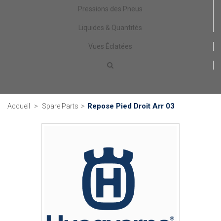
Pressions des Pneus
Liquides & Quantités
Vues Éclatées
Repose Pied Droit Arr 03
Accueil
>
Spare Parts
>