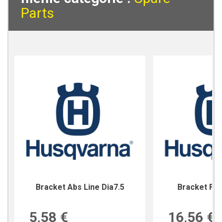
Parts
Bracket Abs Line Dia7.5
Bracket For
5,58 €
16,56 €