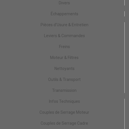
Divers
Échappements
Pièces d'Usure & Entretien
Leviers & Commandes
Freins
Moteur & Filtres
Nettoyants
Outils & Transport
Transmission
Infos Techniques
Couples de Serrage Moteur
Couples de Serrage Cadre