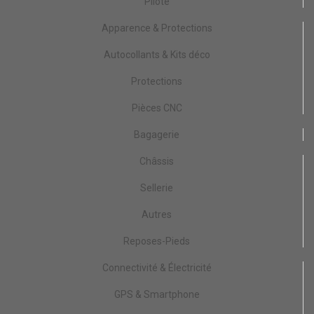
Pilote
Apparence & Protections
Autocollants & Kits déco
Protections
Pièces CNC
Bagagerie
Châssis
Sellerie
Autres
Reposes-Pieds
Connectivité & Électricité
GPS & Smartphone