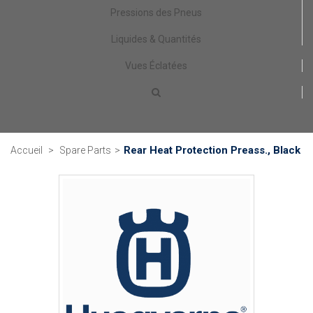
Pressions des Pneus
Liquides & Quantités
Vues Éclatées
Rear Heat Protection Preass., Black
Accueil
>
Spare Parts
>