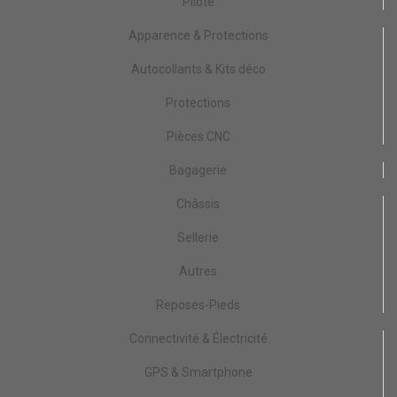
Pilote
Apparence & Protections
Autocollants & Kits déco
Protections
Pièces CNC
Bagagerie
Châssis
Sellerie
Autres
Reposes-Pieds
Connectivité & Électricité
GPS & Smartphone