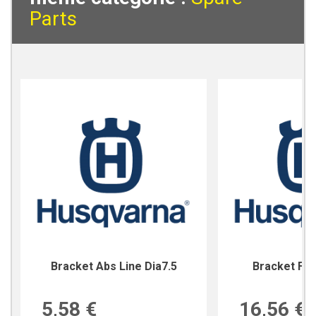
Parts
Bracket Abs Line Dia7.5
Bracket For
5,58 €
16,56 €