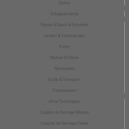
Divers
Échappements
Pièces d'Usure & Entretien
Leviers & Commandes
Freins
Moteur & Filtres
Nettoyants
Outils & Transport
Transmission
Infos Techniques
Couples de Serrage Moteur
Couples de Serrage Cadre