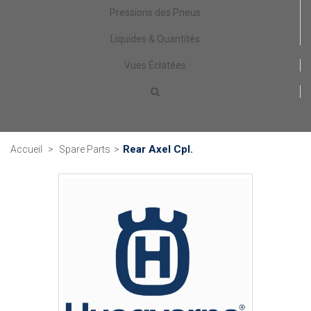
Pressions des Pneus
Liquides & Quantités
Vues Éclatées
Rear Axel Cpl.
Accueil
>
Spare Parts
>