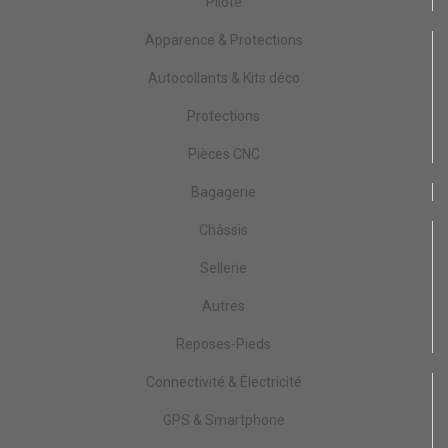
Pilote
Apparence & Protections
Autocollants & Kits déco
Protections
Pièces CNC
Bagagerie
Châssis
Sellerie
Autres
Reposes-Pieds
Connectivité & Électricité
GPS & Smartphone