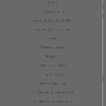
Divers
Échappements
Pièces d'Usure & Entretien
Leviers & Commandes
Freins
Moteur & Filtres
Nettoyants
Outils & Transport
Transmission
Infos Techniques
Couples de Serrage Moteur
Couples de Serrage Cadre