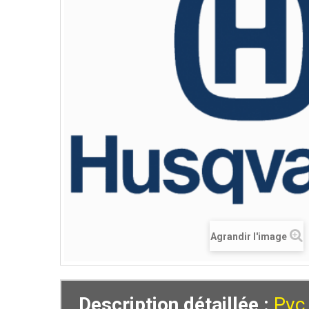
Agrandir l'image
Description détaillée :
Pvc