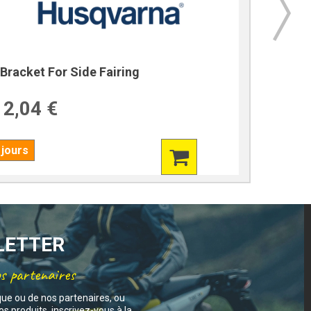
Bracket For Side Fairing
Bracket
2,04 €
39,7
 jours
7 jours
SLETTER
os partenaires
que ou de nos partenaires, ou
s produits, inscrivez-vous à la