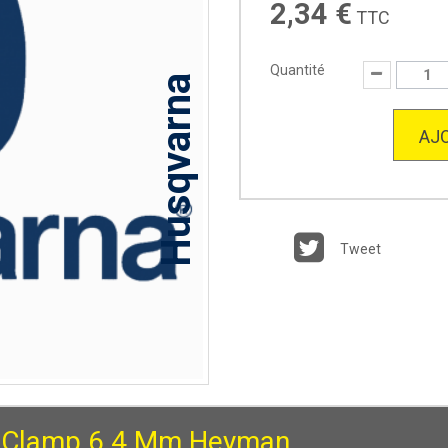
2,34 €
TTC
Quantité
Husqvarna
AJO
Tweet
 Clamp 6.4 Mm Heyman