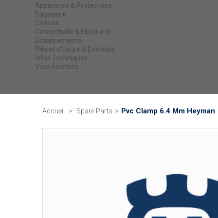
Apparence & Protections
Bagagerie
Châssis
Connectivité & Électricité
Échappements
Pièces d'Usure & Entretien
Infos Techniques
Vues Éclatées
Pvc Clamp 6.4 Mm Heyman
Accueil
>
Spare Parts
>