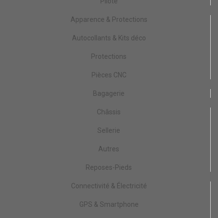
Pilote
Apparence & Protections
Autocollants & Kits déco
Protections
Pièces CNC
Bagagerie
Châssis
Sellerie
Autres
Reposes-Pieds
Connectivité & Électricité
GPS & Smartphone