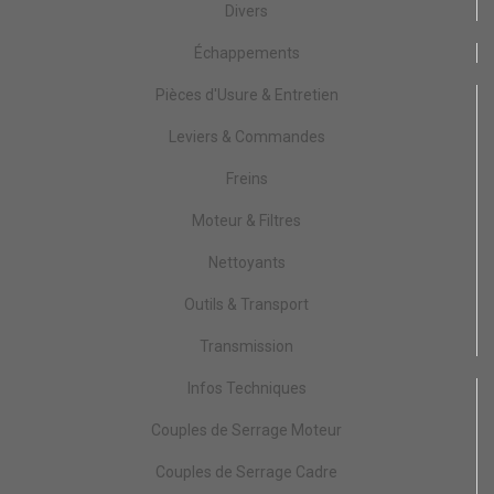
Divers
Échappements
Pièces d'Usure & Entretien
Leviers & Commandes
Freins
Moteur & Filtres
Nettoyants
Outils & Transport
Transmission
Infos Techniques
Couples de Serrage Moteur
Couples de Serrage Cadre