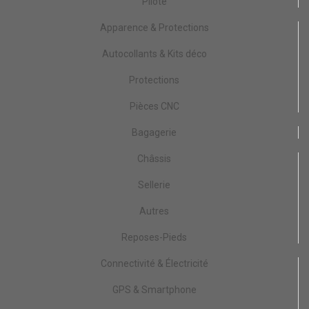
Pilote
Apparence & Protections
Autocollants & Kits déco
Protections
Pièces CNC
Bagagerie
Châssis
Sellerie
Autres
Reposes-Pieds
Connectivité & Électricité
GPS & Smartphone