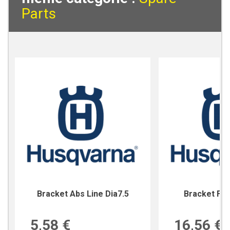
Parts
Bracket Abs Line Dia7.5
Bracket For
5,58 €
16,56 €