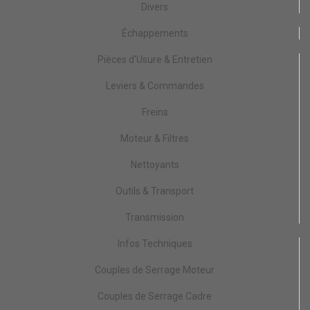
Divers
Échappements
Pièces d'Usure & Entretien
Leviers & Commandes
Freins
Moteur & Filtres
Nettoyants
Outils & Transport
Transmission
Infos Techniques
Couples de Serrage Moteur
Couples de Serrage Cadre