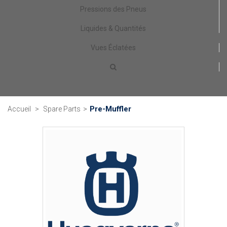
Pressions des Pneus
Liquides & Quantités
Vues Éclatées
Pre-Muffler
Accueil
>
Spare Parts
>