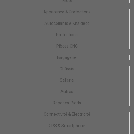
Pilote
Apparence & Protections
Autocollants & Kits déco
Protections
Pièces CNC
Bagagerie
Châssis
Sellerie
Autres
Reposes-Pieds
Connectivité & Électricité
GPS & Smartphone