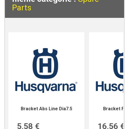
Parts
Bracket Abs Line Dia7.5
Bracket For
5,58 €
16,56 €