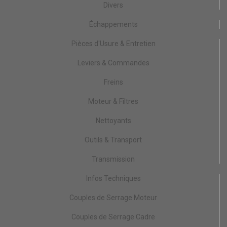
Divers
Échappements
Pièces d'Usure & Entretien
Leviers & Commandes
Freins
Moteur & Filtres
Nettoyants
Outils & Transport
Transmission
Infos Techniques
Couples de Serrage Moteur
Couples de Serrage Cadre