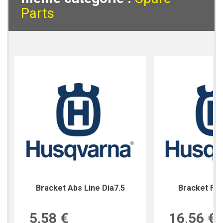
Parts
Bracket Abs Line Dia7.5
Bracket For
5,58 €
16,56 €