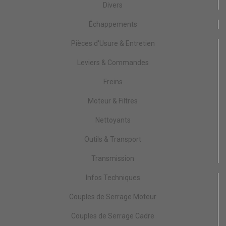
Divers
Échappements
Pièces d'Usure & Entretien
Leviers & Commandes
Freins
Moteur & Filtres
Nettoyants
Outils & Transport
Transmission
Infos Techniques
Couples de Serrage Moteur
Couples de Serrage Cadre