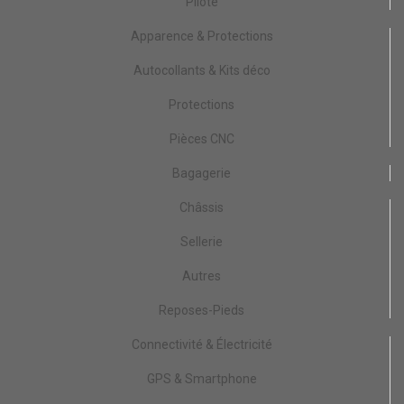
Pilote
Apparence & Protections
Autocollants & Kits déco
Protections
Pièces CNC
Bagagerie
Châssis
Sellerie
Autres
Reposes-Pieds
Connectivité & Électricité
GPS & Smartphone