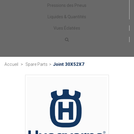
Pressions des Pneus
Liquides & Quantités
Vues Éclatées
Joint 30X52X7
Accueil
>
Spare Parts
>