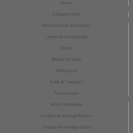
Divers
Échappements
Pièces d'Usure & Entretien
Leviers & Commandes
Freins
Moteur & Filtres
Nettoyants
Outils & Transport
Transmission
Infos Techniques
Couples de Serrage Moteur
Couples de Serrage Cadre