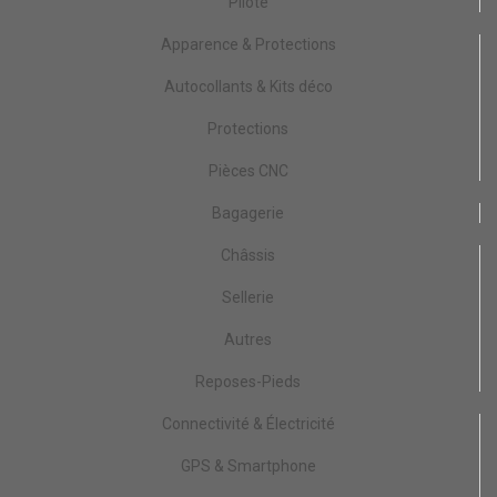
Pilote
Apparence & Protections
Autocollants & Kits déco
Protections
Pièces CNC
Bagagerie
Châssis
Sellerie
Autres
Reposes-Pieds
Connectivité & Électricité
GPS & Smartphone