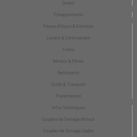
Divers
Échappements
Pièces d'Usure & Entretien
Leviers & Commandes
Freins
Moteur & Filtres
Nettoyants
Outils & Transport
Transmission
Infos Techniques
Couples de Serrage Moteur
Couples de Serrage Cadre