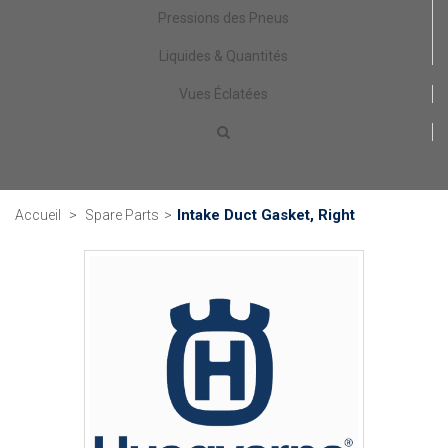
Pressions des Pneus
Liquides & Quantités
Vues Éclatées
Intake Duct Gasket, Right
Accueil
>
Spare Parts
>