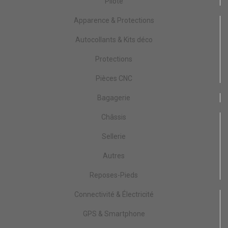
Pilote
Apparence & Protections
Autocollants & Kits déco
Protections
Pièces CNC
Bagagerie
Châssis
Sellerie
Autres
Reposes-Pieds
Connectivité & Électricité
GPS & Smartphone