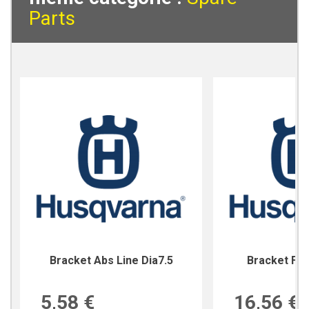
Parts
Bracket Abs Line Dia7.5
Bracket For
5,58 €
16,56 €