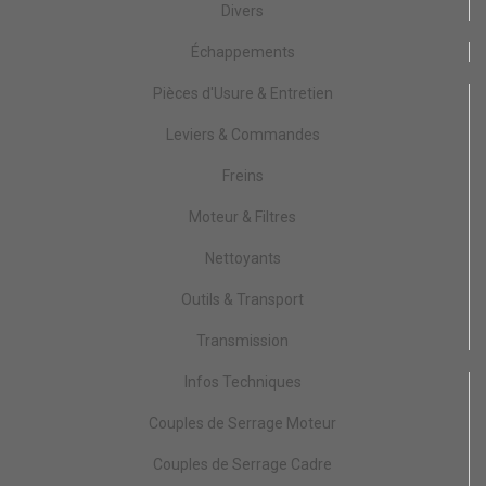
Divers
Échappements
Pièces d'Usure & Entretien
Leviers & Commandes
Freins
Moteur & Filtres
Nettoyants
Outils & Transport
Transmission
Infos Techniques
Couples de Serrage Moteur
Couples de Serrage Cadre