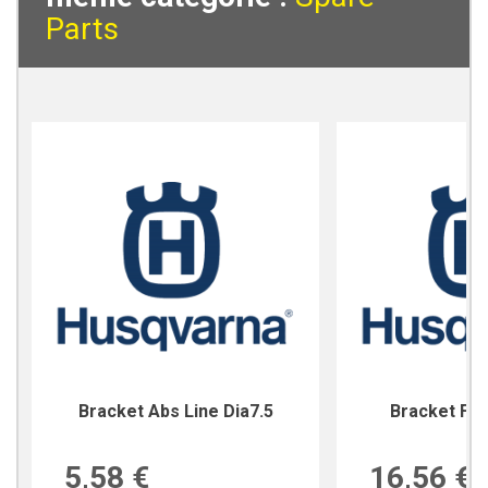
Parts
Bracket Abs Line Dia7.5
Bracket For
5,58 €
16,56 €