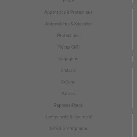
Pilote
Apparence & Protections
Autocollants & Kits déco
Protections
Pièces CNC
Bagagerie
Châssis
Sellerie
Autres
Reposes-Pieds
Connectivité & Électricité
GPS & Smartphone