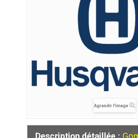
Agrandir l'image
Description détaillée :
Gom