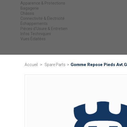
Apparence & Protections
Bagagerie
Châssis
Connectivité & Électricité
Échappements
Pièces d'Usure & Entretien
Infos Techniques
Vues Éclatées
Gomme Repose Pieds Avt.G
Accueil
>
Spare Parts
>