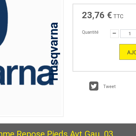
23,76 €
TTC
Husqvarna
Quantité
AJO
Tweet
me Repose Pieds Avt.Gau. 03