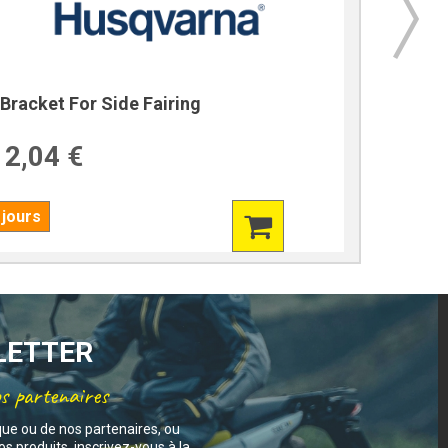
Bracket For Side Fairing
Bracket
2,04 €
39,7
 jours
7 jours
SLETTER
os partenaires
que ou de nos partenaires, ou
s produits, inscrivez-vous à la