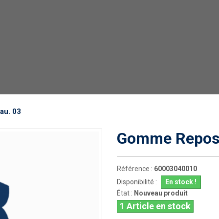
au. 03
Gomme Repose
Référence :
60003040010
Disponibilité :
En stock !
État :
Nouveau produit
1
Article en stock