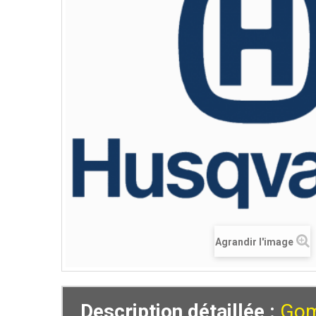
Agrandir l'image
Description détaillée :
Gom