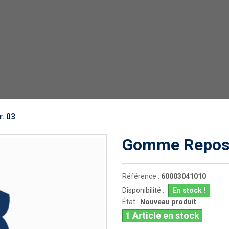
. 03
Gomme Repose 
Référence :
60003041010
Disponibilité :
En stock !
État :
Nouveau produit
1
Article en stock