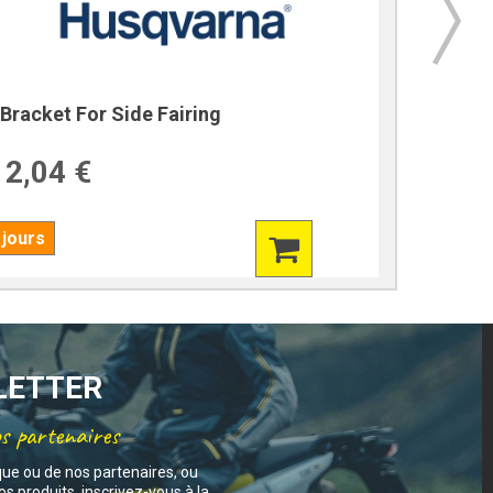
Bracket For Side Fairing
Bracket
2,04 €
39,7
 jours
7 jours
SLETTER
os partenaires
que ou de nos partenaires, ou
s produits, inscrivez-vous à la