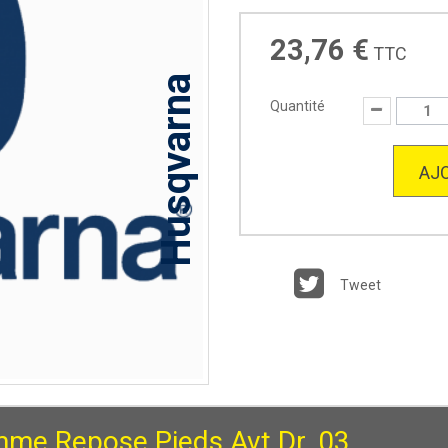
23,76 €
TTC
Husqvarna
Quantité
AJO
Tweet
me Repose Pieds Avt.Dr. 03