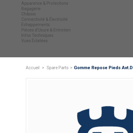
Apparence & Protections
Bagagerie
Châssis
Connectivité & Électricité
Échappements
Pièces d'Usure & Entretien
Infos Techniques
Vues Éclatées
Gomme Repose Pieds Avt.Dr
Accueil
>
Spare Parts
>