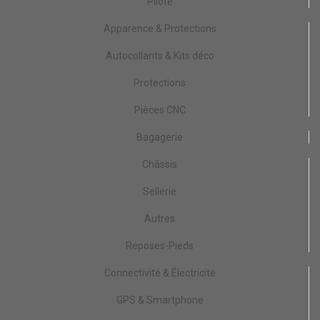
Pilote
Apparence & Protections
Autocollants & Kits déco
Protections
Pièces CNC
Bagagerie
Châssis
Sellerie
Autres
Reposes-Pieds
Connectivité & Électricité
GPS & Smartphone