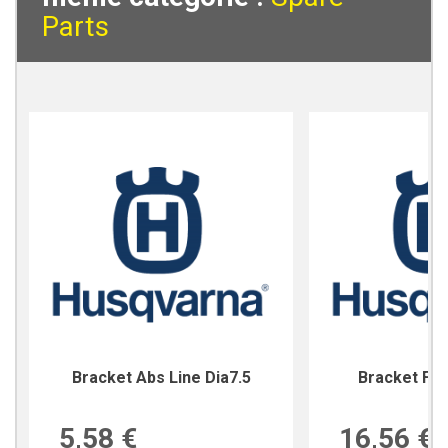
Parts
Bracket Abs Line Dia7.5
Bracket For
5,58 €
16,56 €