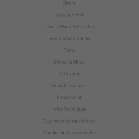
Divers
Échappements
Pièces d'Usure & Entretien
Leviers & Commandes
Freins
Moteur & Filtres
Nettoyants
Outils & Transport
Transmission
Infos Techniques
Couples de Serrage Moteur
Couples de Serrage Cadre