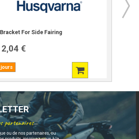
Bracket For Side Fairing
Bracket
2,04 €
39,7
 jours
7 jours
SLETTER
os partenaires
que ou de nos partenaires, ou
s produits, inscrivez-vous à la