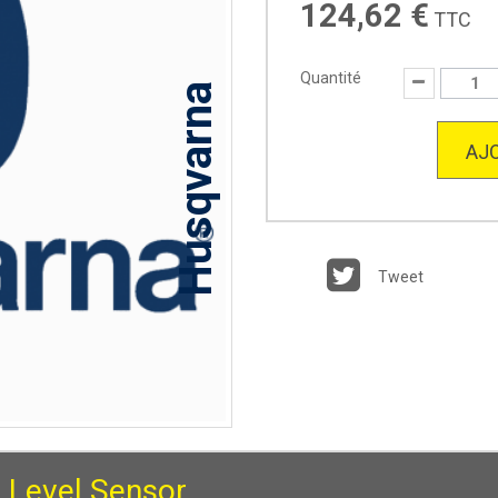
124,62 €
TTC
Quantité
Husqvarna
AJO
Tweet
l Level Sensor