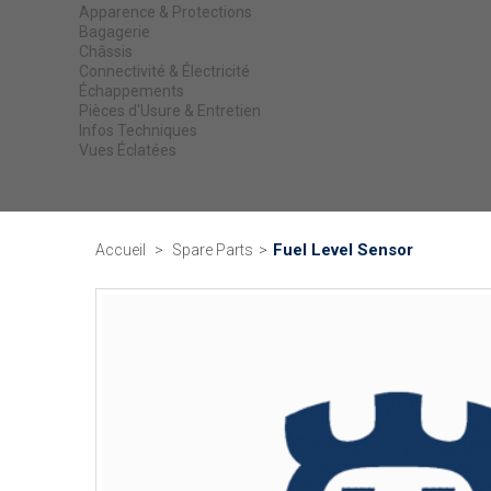
Apparence & Protections
Bagagerie
Châssis
Connectivité & Électricité
Échappements
Pièces d'Usure & Entretien
Infos Techniques
Vues Éclatées
Fuel Level Sensor
Accueil
>
Spare Parts
>