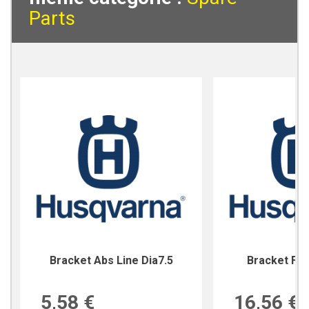
Parts
Bracket Abs Line Dia7.5
Bracket For
5,58 €
16,56 €