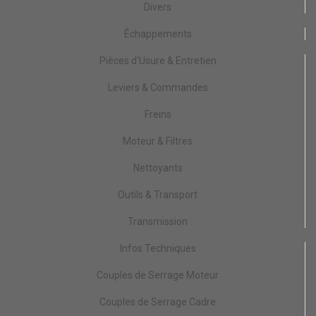
Divers
Échappements
Pièces d'Usure & Entretien
Leviers & Commandes
Freins
Moteur & Filtres
Nettoyants
Outils & Transport
Transmission
Infos Techniques
Couples de Serrage Moteur
Couples de Serrage Cadre