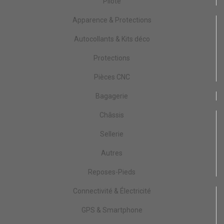
Pilote
Apparence & Protections
Autocollants & Kits déco
Protections
Pièces CNC
Bagagerie
Châssis
Sellerie
Autres
Reposes-Pieds
Connectivité & Électricité
GPS & Smartphone