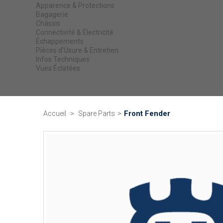
Apparence & Protections
Bagagerie
Châssis
Connectivité & Électricité
Échappements
Pièces d'Usure & Entretien
Infos Techniques
Vues Éclatées
Front Fender
Accueil
>
Spare Parts
>