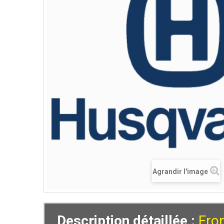
Agrandir l'image
Description détaillée :
Fro