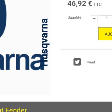
46,92 €
TTC
Quantité
Husqvarna
AJO
Tweet
nt Fender