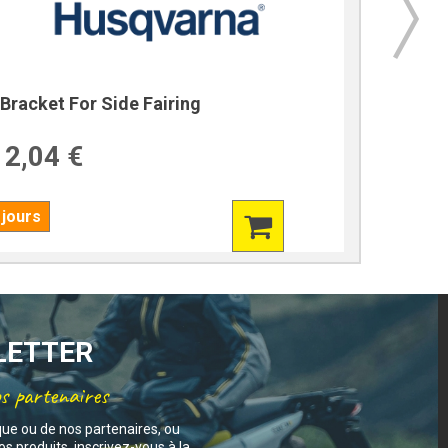
Bracket For Side Fairing
Bracket
2,04 €
39,7
 jours
7 jours
SLETTER
os partenaires
que ou de nos partenaires, ou
s produits, inscrivez-vous à la