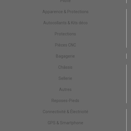
Pilote
Apparence & Protections
Autocollants & Kits déco
Protections
Pièces CNC
Bagagerie
Châssis
Sellerie
Autres
Reposes-Pieds
Connectivité & Électricité
GPS & Smartphone