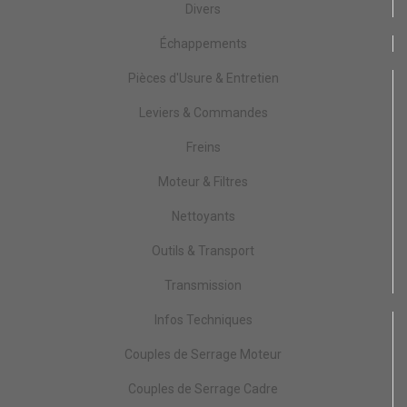
Divers
Échappements
Pièces d'Usure & Entretien
Leviers & Commandes
Freins
Moteur & Filtres
Nettoyants
Outils & Transport
Transmission
Infos Techniques
Couples de Serrage Moteur
Couples de Serrage Cadre