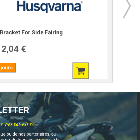
Bracket For Side Fairing
Bracket
2,04 €
39,7
 jours
7 jours
SLETTER
os partenaires
que ou de nos partenaires, ou
s produits, inscrivez-vous à la