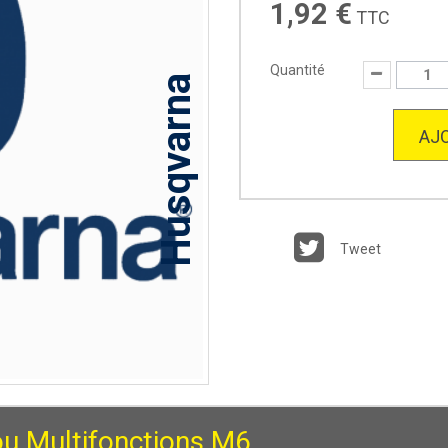
1,92 €
TTC
Quantité
Husqvarna
AJO
Tweet
ou Multifonctions M6