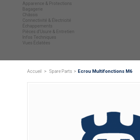
Apparence & Protections
Bagagerie
Châssis
Connectivité & Électricité
Échappements
Pièces d'Usure & Entretien
Infos Techniques
Vues Éclatées
Ecrou Multifonctions M6
Accueil
>
Spare Parts
>