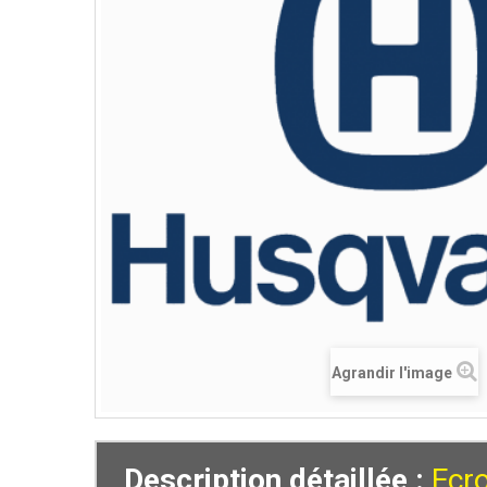
Agrandir l'image
Description détaillée :
Ecr