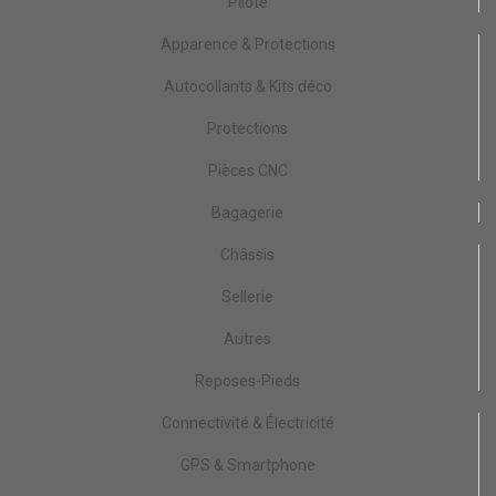
Pilote
Apparence & Protections
Autocollants & Kits déco
Protections
Pièces CNC
Bagagerie
Châssis
Sellerie
Autres
Reposes-Pieds
Connectivité & Électricité
GPS & Smartphone