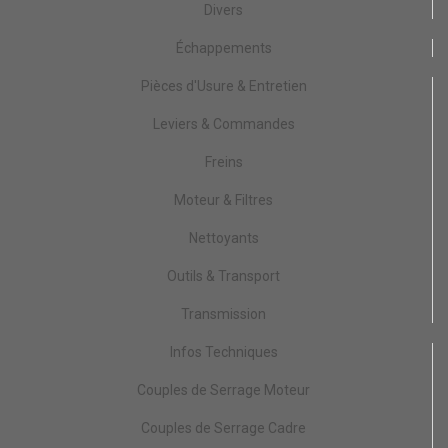
Divers
Échappements
Pièces d'Usure & Entretien
Leviers & Commandes
Freins
Moteur & Filtres
Nettoyants
Outils & Transport
Transmission
Infos Techniques
Couples de Serrage Moteur
Couples de Serrage Cadre