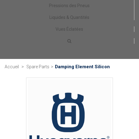
Pressions des Pneus
Liquides & Quantités
Vues Éclatées
Damping Element Silicon
Accueil
>
Spare Parts
>