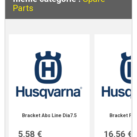
Parts
Bracket Abs Line Dia7.5
Bracket For
5,58 €
16,56 €