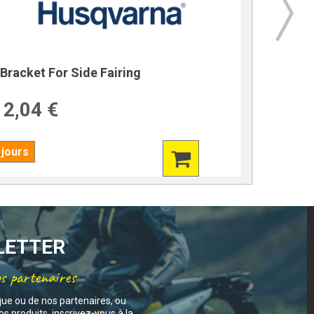
Bracket For Side Fairing
Bracket
2,04 €
39,7
 jours
7 jours
SLETTER
os partenaires
que ou de nos partenaires, ou
s produits, inscrivez-vous à la