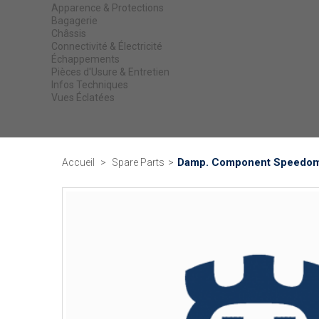
Apparence & Protections
Bagagerie
Châssis
Connectivité & Électricité
Échappements
Pièces d'Usure & Entretien
Infos Techniques
Vues Éclatées
Damp. Component Speedom
Accueil
>
Spare Parts
>