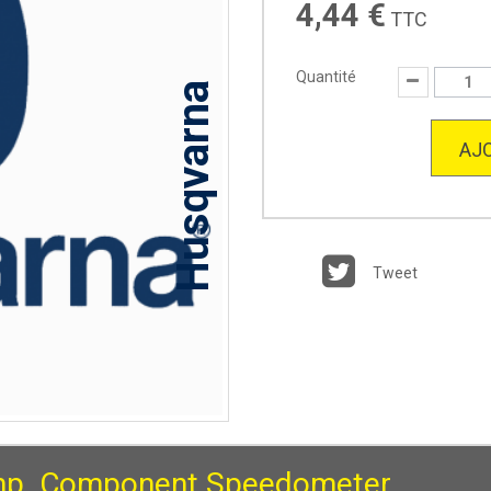
4,44 €
TTC
Quantité
Husqvarna
AJO
Tweet
p. Component Speedometer