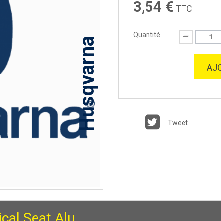
3,54 €
TTC
Quantité
Husqvarna
AJO
Tweet
cal Seat Alu