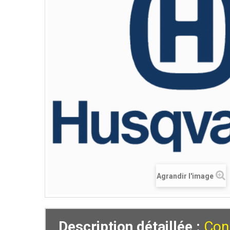
Agrandir l'image
Description détaillée :
Coni