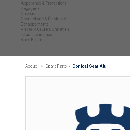
Apparence & Protections
Bagagerie
Châssis
Connectivité & Électricité
Échappements
Pièces d'Usure & Entretien
Infos Techniques
Vues Éclatées
Conical Seat Alu
Accueil
>
Spare Parts
>