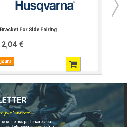
Bracket For Side Fairing
Bracket
2,04 €
39,7
 jours
7 jours
SLETTER
os partenaires
que ou de nos partenaires, ou
s produits, inscrivez-vous à la