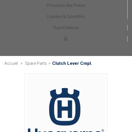
Pressions des Pneus
Liquides & Quantités
Vues Éclatées
Clutch Lever Cmpl.
Accueil
>
Spare Parts
>