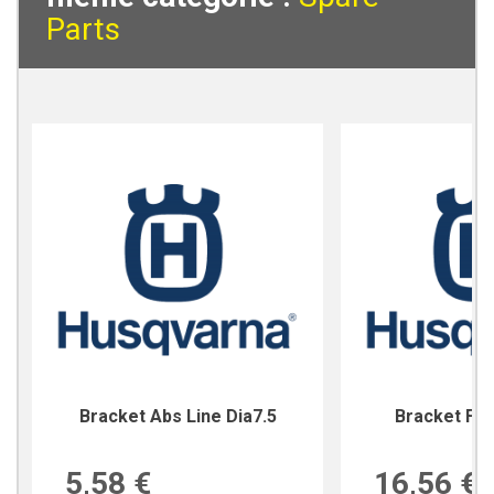
Parts
Bracket Abs Line Dia7.5
Bracket For
5,58 €
16,56 €