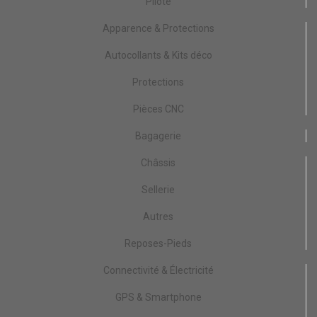
Pilote
Apparence & Protections
Autocollants & Kits déco
Protections
Pièces CNC
Bagagerie
Châssis
Sellerie
Autres
Reposes-Pieds
Connectivité & Électricité
GPS & Smartphone