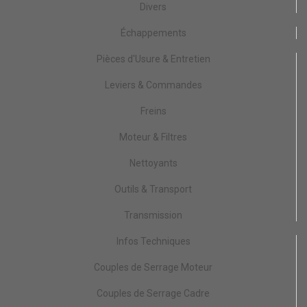
Divers
Échappements
Pièces d'Usure & Entretien
Leviers & Commandes
Freins
Moteur & Filtres
Nettoyants
Outils & Transport
Transmission
Infos Techniques
Couples de Serrage Moteur
Couples de Serrage Cadre