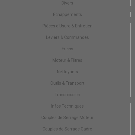
Divers
Échappements
Pièces d'Usure & Entretien
Leviers & Commandes
Freins
Moteur & Filtres
Nettoyants
Outils & Transport
Transmission
Infos Techniques
Couples de Serrage Moteur
Couples de Serrage Cadre