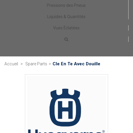
Pressions des Pneus
Liquides & Quantités
Vues Éclatées
Cle En Te Avec Douille
Accueil
>
Spare Parts
>