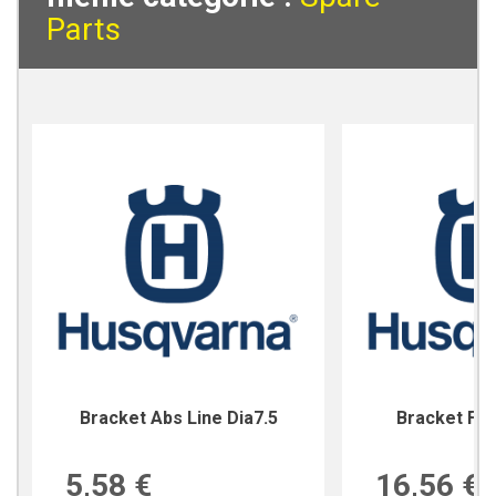
Parts
Bracket Abs Line Dia7.5
Bracket For
5,58 €
16,56 €