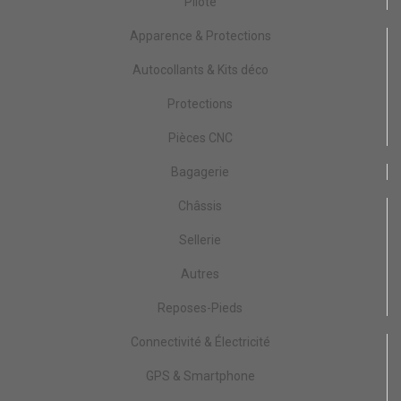
Pilote
Apparence & Protections
Autocollants & Kits déco
Protections
Pièces CNC
Bagagerie
Châssis
Sellerie
Autres
Reposes-Pieds
Connectivité & Électricité
GPS & Smartphone