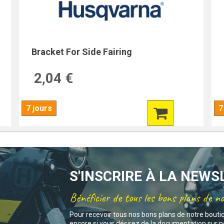
Bracket For Side Fairing
2,04 €
7 jours
7
S'INSCRIRE À LA NEW
Bénéficier de tous les bons plans de n
Pour recevoir tous nos bons plans de notre bouti
encore si vous désirez de la documentation sur no