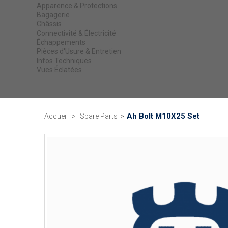
Apparence & Protections
Bagagerie
Châssis
Connectivité & Électricité
Échappements
Pièces d'Usure & Entretien
Infos Techniques
Vues Éclatées
Ah Bolt M10X25 Set
Accueil
>
Spare Parts
>