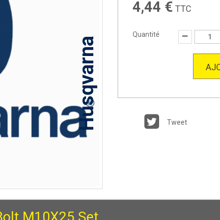
4,44 €
TTC
Quantité
Husqvarna
AJO
Tweet
Bolt M10X25 Set