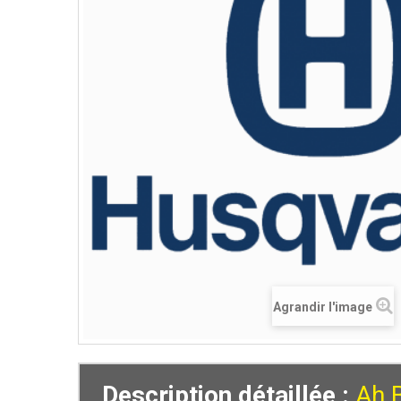
Agrandir l'image
Description détaillée :
Ah 