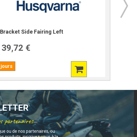
Bracket Side Fairing Left
Bracket
39,72 €
39,7
 jours
7 jours
SLETTER
os partenaires
que ou de nos partenaires, ou
s produits, inscrivez-vous à la