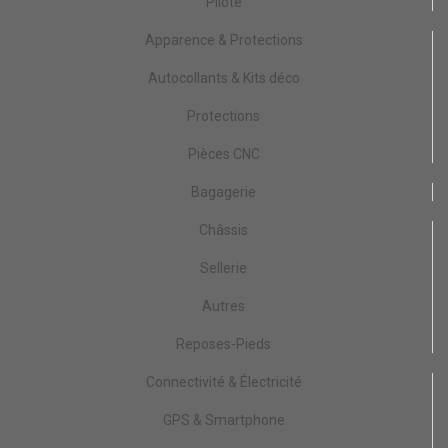
Pilote
Apparence & Protections
Autocollants & Kits déco
Protections
Pièces CNC
Bagagerie
Châssis
Sellerie
Autres
Reposes-Pieds
Connectivité & Électricité
GPS & Smartphone