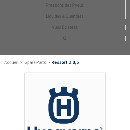
Pressions des Pneus
Liquides & Quantités
Vues Éclatées
Ressort D:0,5
Accueil
>
Spare Parts
>