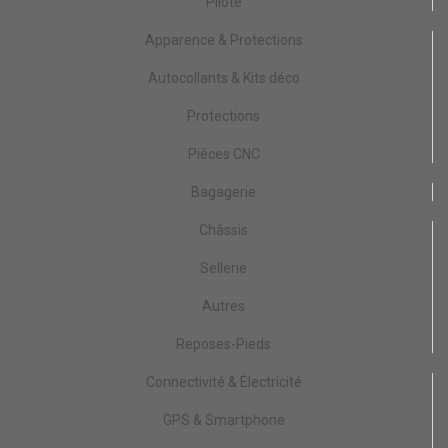
Pilote
Apparence & Protections
Autocollants & Kits déco
Protections
Pièces CNC
Bagagerie
Châssis
Sellerie
Autres
Reposes-Pieds
Connectivité & Électricité
GPS & Smartphone