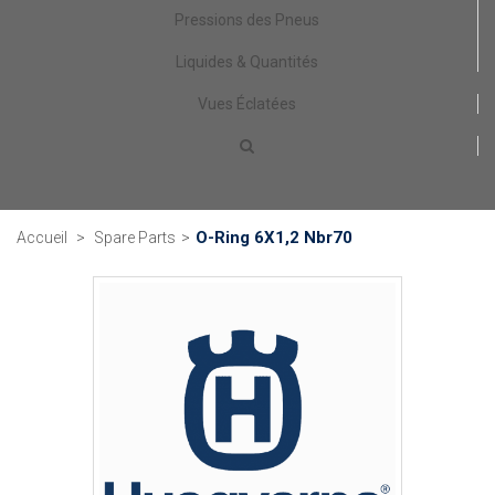
Pressions des Pneus
Liquides & Quantités
Vues Éclatées
O-Ring 6X1,2 Nbr70
Accueil
>
Spare Parts
>