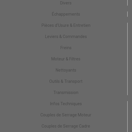
Divers
Échappements
Pièces d'Usure & Entretien
Leviers & Commandes
Freins
Moteur & Filtres
Nettoyants
Outils & Transport
Transmission
Infos Techniques
Couples de Serrage Moteur
Couples de Serrage Cadre