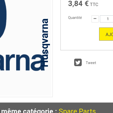
3,84 €
TTC
Quantité
Husqvarna
AJO
Tweet
a même catégorie :
Spare Parts