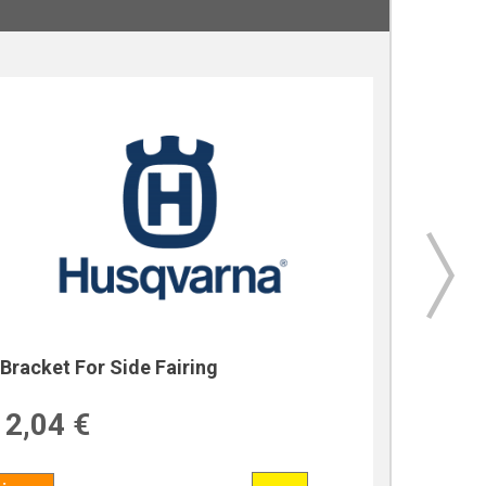
Bracket For Side Fairing
Bracket
2,04 €
39,7