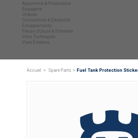
Apparence & Protections
Bagagerie
Châssis
Connectivité & Électricité
Échappements
Pièces d'Usure & Entretien
Infos Techniques
Vues Éclatées
Fuel Tank Protection Sticke
Accueil
>
Spare Parts
>