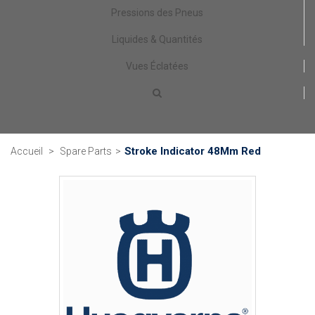
Pressions des Pneus
Liquides & Quantités
Vues Éclatées
Stroke Indicator 48Mm Red
Accueil
>
Spare Parts
>