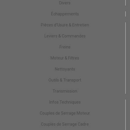
Divers
Échappements
Pièces d'Usure & Entretien
Leviers & Commandes
Freins
Moteur & Filtres
Nettoyants
Outils & Transport
Transmission
Infos Techniques
Couples de Serrage Moteur
Couples de Serrage Cadre