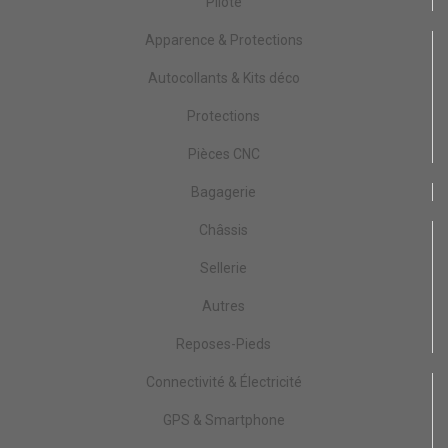
Pilote
Apparence & Protections
Autocollants & Kits déco
Protections
Pièces CNC
Bagagerie
Châssis
Sellerie
Autres
Reposes-Pieds
Connectivité & Électricité
GPS & Smartphone