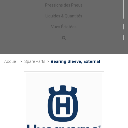
Pressions des Pneus
Liquides & Quantités
Vues Éclatées
Bearing Sleeve, External
Accueil
>
Spare Parts
>