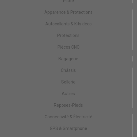
Pilote
Apparence & Protections
Autocollants & Kits déco
Protections
Pièces CNC
Bagagerie
Châssis
Sellerie
Autres
Reposes-Pieds
Connectivité & Électricité
GPS & Smartphone