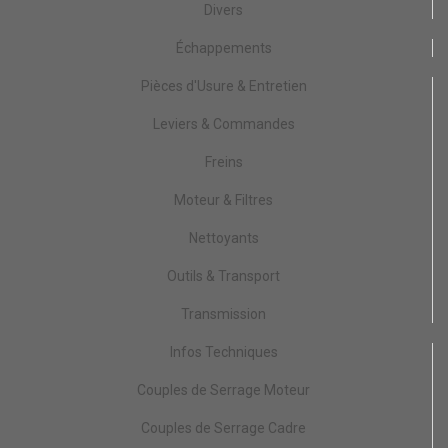
Divers
Échappements
Pièces d'Usure & Entretien
Leviers & Commandes
Freins
Moteur & Filtres
Nettoyants
Outils & Transport
Transmission
Infos Techniques
Couples de Serrage Moteur
Couples de Serrage Cadre