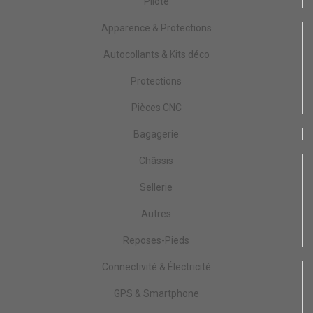
Pilote
Apparence & Protections
Autocollants & Kits déco
Protections
Pièces CNC
Bagagerie
Châssis
Sellerie
Autres
Reposes-Pieds
Connectivité & Électricité
GPS & Smartphone