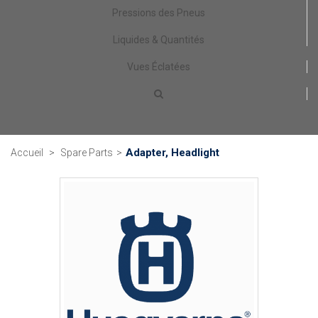
Pressions des Pneus
Liquides & Quantités
Vues Éclatées
Adapter, Headlight
Accueil
>
Spare Parts
>