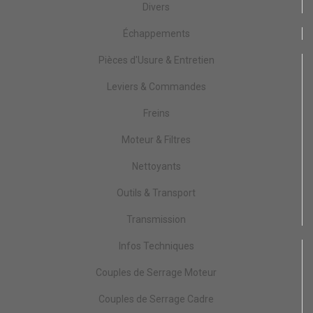
Divers
Échappements
Pièces d'Usure & Entretien
Leviers & Commandes
Freins
Moteur & Filtres
Nettoyants
Outils & Transport
Transmission
Infos Techniques
Couples de Serrage Moteur
Couples de Serrage Cadre