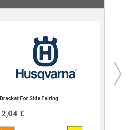
Bracket For Side Fairing
Bracket
2,04 €
39,7