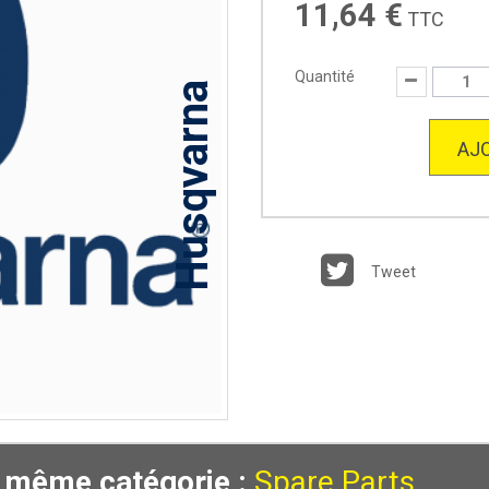
11,64 €
TTC
Quantité
Husqvarna
AJO
Tweet
a même catégorie :
Spare Parts