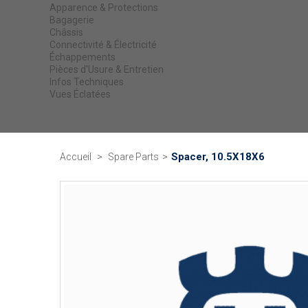
Apparence & Protections
Bagagerie
Châssis
Connectivité & Électricité
Échappements
Pièces d'Usure & Entretien
Infos Techniques
Vues Éclatées
Spacer, 10.5X18X6
Accueil
>
Spare Parts
>