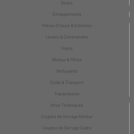
Divers
Échappements
Pièces d'Usure & Entretien
Leviers & Commandes
Freins
Moteur & Filtres
Nettoyants
Outils & Transport
Transmission
Infos Techniques
Couples de Serrage Moteur
Couples de Serrage Cadre