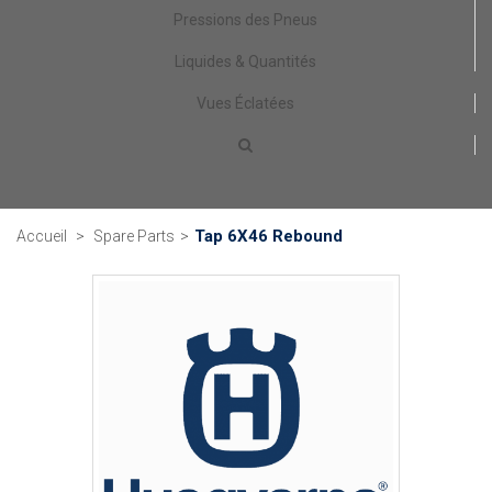
Pressions des Pneus
Liquides & Quantités
Vues Éclatées
Tap 6X46 Rebound
Accueil
>
Spare Parts
>