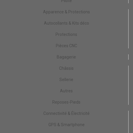
Pilote
Apparence & Protections
Autocollants & Kits déco
Protections
Pièces CNC
Bagagerie
Châssis
Sellerie
Autres
Reposes-Pieds
Connectivité & Électricité
GPS & Smartphone