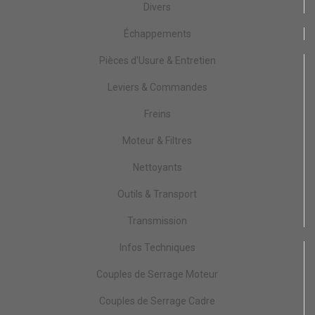
Divers
Échappements
Pièces d'Usure & Entretien
Leviers & Commandes
Freins
Moteur & Filtres
Nettoyants
Outils & Transport
Transmission
Infos Techniques
Couples de Serrage Moteur
Couples de Serrage Cadre