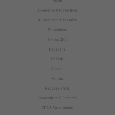
Pilote
Apparence & Protections
Autocollants & Kits déco
Protections
Pièces CNC
Bagagerie
Châssis
Sellerie
Autres
Reposes-Pieds
Connectivité & Électricité
GPS & Smartphone