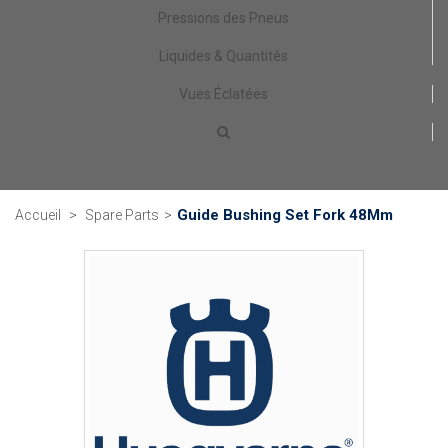
Pressions des Pneus
Liquides & Quantités
Vues Éclatées
Guide Bushing Set Fork 48Mm
Accueil
>
Spare Parts
>