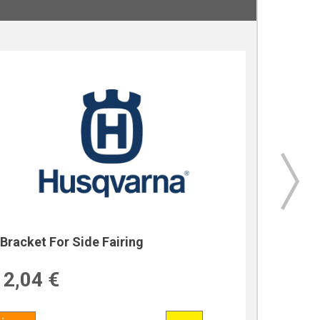
Bracket For Side Fairing
Bracket
2,04 €
39,7