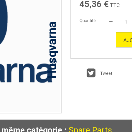
45,36 €
TTC
Quantité
Husqvarna
AJO
Tweet
a même catégorie :
Spare Parts