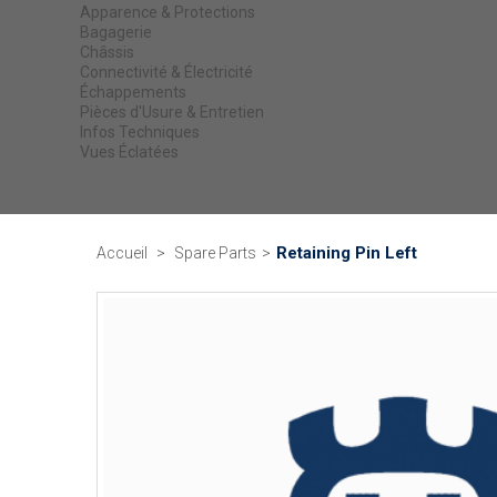
Apparence & Protections
Bagagerie
Châssis
Connectivité & Électricité
Échappements
Pièces d'Usure & Entretien
Infos Techniques
Vues Éclatées
Retaining Pin Left
Accueil
>
Spare Parts
>