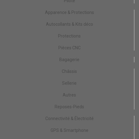
Pilote
Apparence & Protections
Autocollants & Kits déco
Protections
Pièces CNC
Bagagerie
Châssis
Sellerie
Autres
Reposes-Pieds
Connectivité & Électricité
GPS & Smartphone