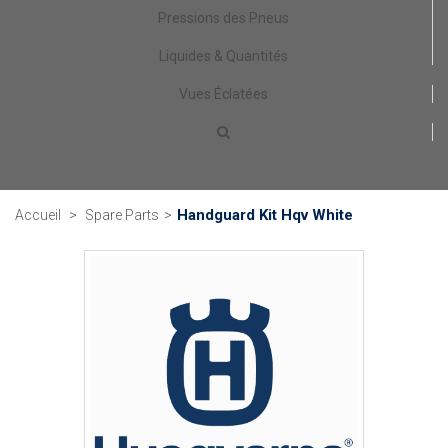
Pressions des Pneus
Liquides & Quantités
Vues Éclatées
Handguard Kit Hqv White
Accueil
>
Spare Parts
>