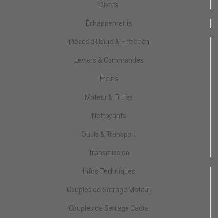
Divers
Échappements
Pièces d'Usure & Entretien
Leviers & Commandes
Freins
Moteur & Filtres
Nettoyants
Outils & Transport
Transmission
Infos Techniques
Couples de Serrage Moteur
Couples de Serrage Cadre