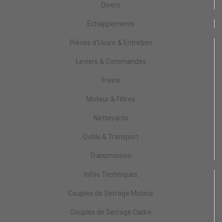
Divers
Échappements
Pièces d'Usure & Entretien
Leviers & Commandes
Freins
Moteur & Filtres
Nettoyants
Outils & Transport
Transmission
Infos Techniques
Couples de Serrage Moteur
Couples de Serrage Cadre