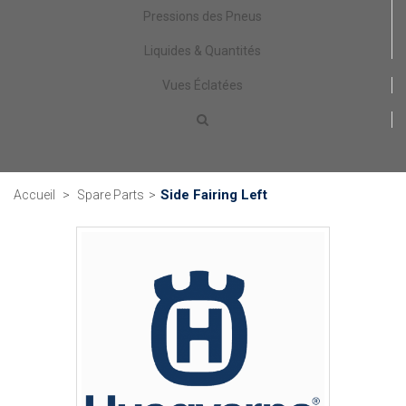
Pressions des Pneus
Liquides & Quantités
Vues Éclatées
Side Fairing Left
Accueil
>
Spare Parts
>