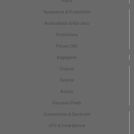
Pilote
Apparence & Protections
Autocollants & Kits déco
Protections
Pièces CNC
Bagagerie
Châssis
Sellerie
Autres
Reposes-Pieds
Connectivité & Électricité
GPS & Smartphone