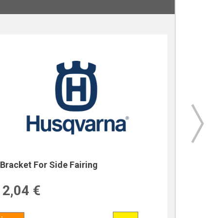
Bracket For Side Fairing
Bracket
2,04 €
39,7