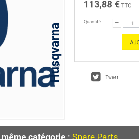
113,88 €
TTC
Quantité
Husqvarna
AJO
Tweet
a même catégorie :
Spare Parts