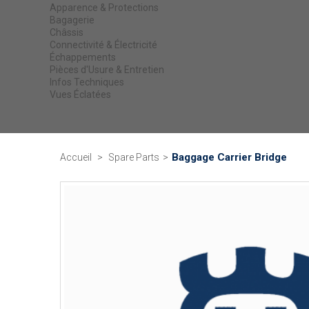
Apparence & Protections
Bagagerie
Châssis
Connectivité & Électricité
Échappements
Pièces d'Usure & Entretien
Infos Techniques
Vues Éclatées
Baggage Carrier Bridge
Accueil
>
Spare Parts
>