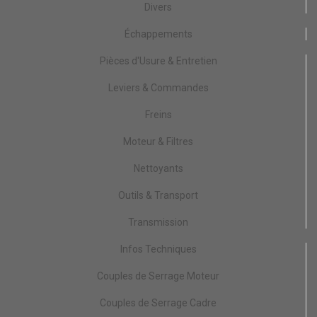
Divers
Échappements
Pièces d'Usure & Entretien
Leviers & Commandes
Freins
Moteur & Filtres
Nettoyants
Outils & Transport
Transmission
Infos Techniques
Couples de Serrage Moteur
Couples de Serrage Cadre