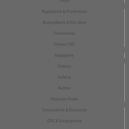
Pilote
Apparence & Protections
Autocollants & Kits déco
Protections
Pièces CNC
Bagagerie
Châssis
Sellerie
Autres
Reposes-Pieds
Connectivité & Électricité
GPS & Smartphone