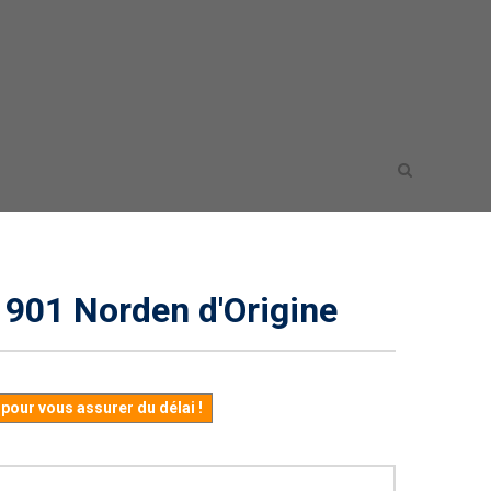
le 901 Norden d'Origine
our vous assurer du délai !