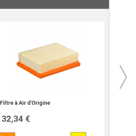
Filtre à Air d'Origine
Kit De F
32,34 €
69,9