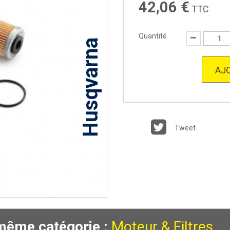
42,06 €
TTC
Quantité
Husqvarna
AJO
Tweet
 même catégorie :
Moteur & Filtres