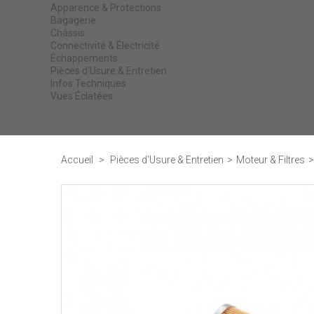
Apparence & Protections
Bagagerie
Châssis
Connectivité & Électricité
Échappements
Pièces d'Usure & Entretien
Infos Techniques
Vues Éclatées
Accueil
>
Pièces d'Usure & Entretien
>
Moteur & Filtres
>