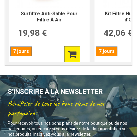
Surfiltre Anti-Sable Pour
Kit Filtre Hui
Filtre À Air
d'Ori
19,98 €
42,06 €
7 jours
7 jours
S'INSCRIRE À LA NEWSLETTER
Bénéficier de tous les bons plans de nos
partenaires
Pour recevoir tous nos bons plans de notre boutique ou de nos
partenaires, ou encore si vous désirez de la documentation sur
nos produits, inscrivez-vous à la newsletter.