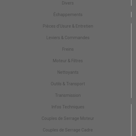
Divers
Échappements
Pièces d'Usure & Entretien
Leviers & Commandes
Freins
Moteur & Filtres
Nettoyants
Outils & Transport
Transmission
Infos Techniques
Couples de Serrage Moteur
Couples de Serrage Cadre