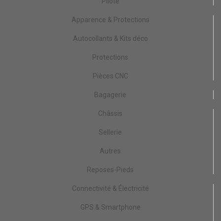
Pilote
Apparence & Protections
Autocollants & Kits déco
Protections
Pièces CNC
Bagagerie
Châssis
Sellerie
Autres
Reposes-Pieds
Connectivité & Électricité
GPS & Smartphone