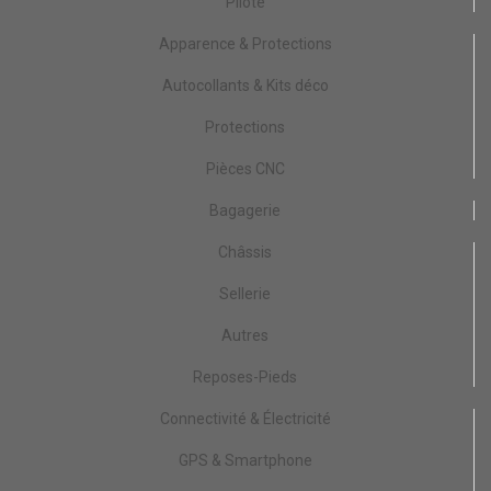
Pilote
Apparence & Protections
Autocollants & Kits déco
Protections
Pièces CNC
Bagagerie
Châssis
Sellerie
Autres
Reposes-Pieds
Connectivité & Électricité
GPS & Smartphone