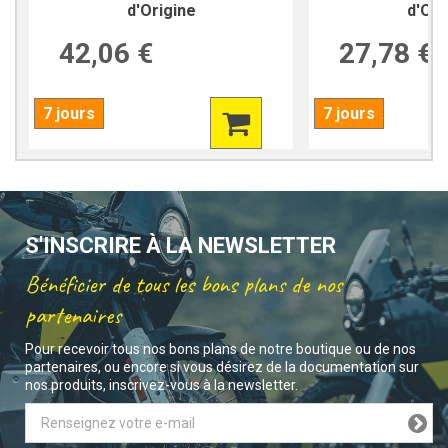
d'Origine
d'Ori
42,06 €
27,78 €
7 jours
7 jours
S'INSCRIRE À LA NEWSLETTER
Bénéficier de tous les bons plans de nos
partenaires
Pour recevoir tous nos bons plans de notre boutique ou de nos
partenaires, ou encore si vous désirez de la documentation sur
nos produits, inscrivez-vous à la newsletter.