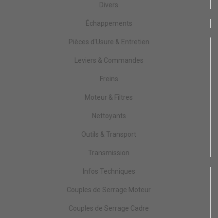
Divers
Échappements
Pièces d'Usure & Entretien
Leviers & Commandes
Freins
Moteur & Filtres
Nettoyants
Outils & Transport
Transmission
Infos Techniques
Couples de Serrage Moteur
Couples de Serrage Cadre